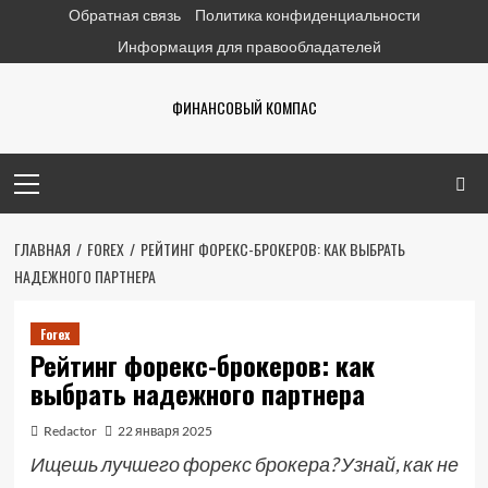
Перейти
Обратная связь
Политика конфиденциальности
к
Информация для правообладателей
содержимому
ФИНАНСОВЫЙ КОМПАС
Основное
меню
ГЛАВНАЯ
FOREX
РЕЙТИНГ ФОРЕКС-БРОКЕРОВ: КАК ВЫБРАТЬ
НАДЕЖНОГО ПАРТНЕРА
Forex
Рейтинг форекс-брокеров: как
выбрать надежного партнера
Redactor
22 января 2025
Ищешь лучшего форекс брокера? Узнай, как не