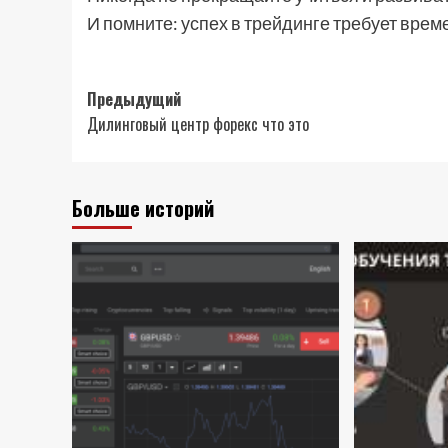
И помните: успех в трейдинге требует врем
Навигация
Предыдущий
Дилинговый центр форекс что это
записи
Больше историй