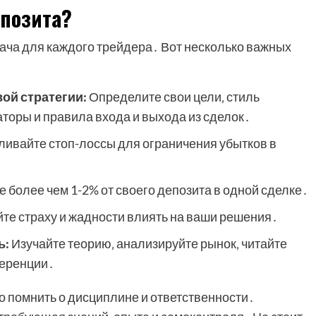
епозита?
ача для каждого трейдера․ Вот несколько важных
ой стратегии:
Определите свои цели‚ стиль
торы и правила входа и выхода из сделок․
ливайте стоп-лоссы для ограничения убытков в
е более чем 1-2% от своего депозита в одной сделке․
те страху и жадности влиять на ваши решения․
ь:
Изучайте теорию‚ анализируйте рынок‚ читайте
ференции․
о помнить о дисциплине и ответственности․