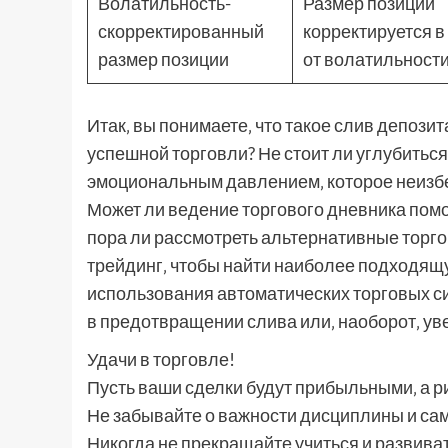
Волатильность-
Размер позиции
скорректированный
корректируется в
размер позиции
от волатильност
Итак‚ вы понимаете‚ что такое слив депозита
успешной торговли? Не стоит ли углубиться
эмоциональным давлением‚ которое неизбе
Может ли ведение торгового дневника помоч
пора ли рассмотреть альтернативные торгов
трейдинг‚ чтобы найти наиболее подходящу
использования автоматических торговых си
в предотвращении слива или‚ наоборот‚ уве
Удачи в торговле!
Пусть ваши сделки будут прибыльными‚ а 
Не забывайте о важности дисциплины и са
Никогда не прекращайте учиться и развива