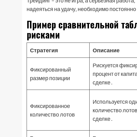
Трейдинг – это не игра‚ а серьезная работа
надеяться на удачу‚ необходимо постоянно
Пример сравнительной таб
рисками
Стратегия
Описание
Рискуется фикси
Фиксированный
процент от капит
размер позиции
сделке․
Используется од
Фиксированное
количество лотов
количество лотов
сделке․