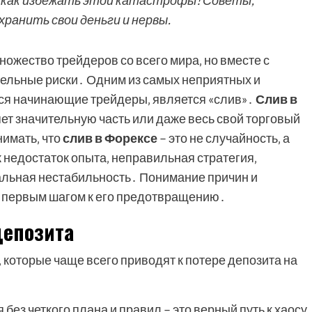
, как избежать этой катастрофы! Советы,
ранить свои деньги и нервы.
ожество трейдеров со всего мира‚ но вместе с
тельные риски․ Одним из самых неприятных и
ся начинающие трейдеры‚ является «слив»․
Слив в
яет значительную часть или даже весь свой торговый
нимать‚ что
слив в Форексе
– это не случайность‚ а
к недостаток опыта‚ неправильная стратегия‚
альная нестабильность․ Понимание причин и
я первым шагом к его предотвращению․
депозита
которые чаще всего приводят к потере депозита на
 без четкого плана и правил – это верный путь к хаосу