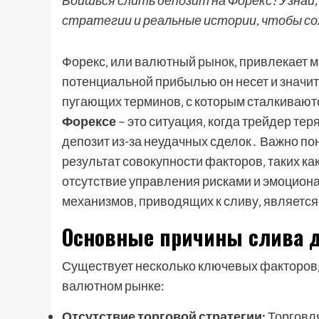
Боишься слить депозит на Форекс? Узнай
стратегии и реальные истории, чтобы сох
Форекс‚ или валютный рынок‚ привлекает мн
потенциальной прибылью он несет и значи
пугающих терминов‚ с которым сталкивают
Форексе
– это ситуация‚ когда трейдер тер
депозит из-за неудачных сделок․ Важно по
результат совокупности факторов‚ таких ка
отсутствие управления рисками и эмоцион
механизмов‚ приводящих к сливу‚ являетс
Основные причины слива 
Существует несколько ключевых факторов‚ 
валютном рынке:
Отсутствие торговой стратегии:
Торговля