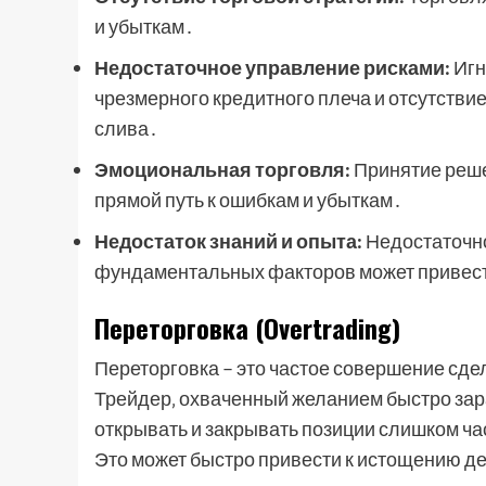
и убыткам․
Недостаточное управление рисками:
Игн
чрезмерного кредитного плеча и отсутстви
слива․
Эмоциональная торговля:
Принятие реше
прямой путь к ошибкам и убыткам․
Недостаток знаний и опыта:
Недостаточно
фундаментальных факторов может привест
Переторговка (Overtrading)
Переторговка – это частое совершение сдел
Трейдер‚ охваченный желанием быстро зара
открывать и закрывать позиции слишком ча
Это может быстро привести к истощению д