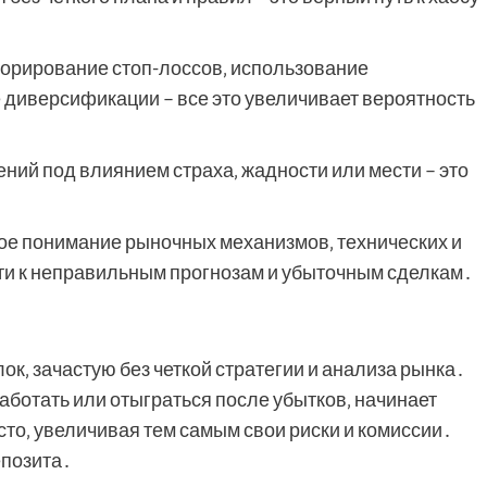
орирование стоп-лоссов‚ использование
е диверсификации – все это увеличивает вероятность
ний под влиянием страха‚ жадности или мести – это
е понимание рыночных механизмов‚ технических и
и к неправильным прогнозам и убыточным сделкам․
ок‚ зачастую без четкой стратегии и анализа рынка․
ботать или отыграться после убытков‚ начинает
сто‚ увеличивая тем самым свои риски и комиссии․
епозита․