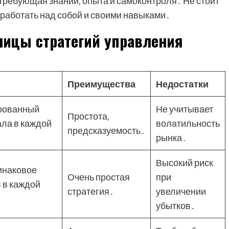
‚ требующая знаний‚ опыта и самоконтроля․ Не стоит
 работать над собой и своими навыками․
лицы стратегий управления
Преимущества
Недостатки
рованный
Не учитывает
Простота‚
ала в каждой
волатильность
предсказуемость․
рынка․
Высокий риск
инаковое
Очень простая
при
 в каждой
стратегия․
увеличении
убытков․