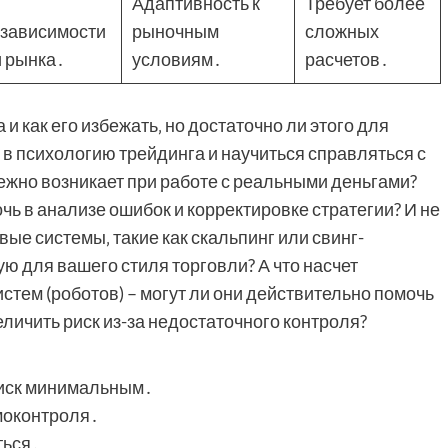
Адаптивность к
Требует более
 зависимости
рыночным
сложных
и рынка․
условиям․
расчетов․
 и как его избежать‚ но достаточно ли этого для
 в психологию трейдинга и научиться справляться с
жно возникает при работе с реальными деньгами?
ь в анализе ошибок и корректировке стратегии? И не
ые системы‚ такие как скальпинг или свинг-
ю для вашего стиля торговли? А что насчет
стем (роботов) – могут ли они действительно помочь
личить риск из-за недостаточного контроля?
риск минимальным․
моконтроля․
ться․