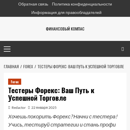
Перейти
Обратная связь
Политика конфиденциальности
к
Информация для правообладателей
содержимому
ФИНАНСОВЫЙ КОМПАС
Основное
меню
ГЛАВНАЯ
FOREX
ТЕСТЕРЫ ФОРЕКС: ВАШ ПУТЬ К УСПЕШНОЙ ТОРГОВЛЕ
Forex
Тестеры Форекс: Ваш Путь к
Успешной Торговле
Redactor
22 января 2025
Хочешь покорить Форекс? Начни с тестера!
Учись, тестируй стратегии и стань профи