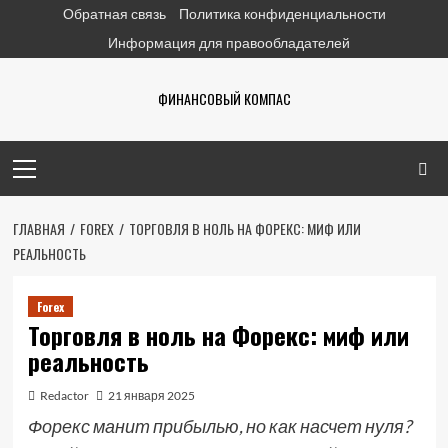
Перейти
Обратная связь
Политика конфиденциальности
к
Информация для правообладателей
содержимому
ФИНАНСОВЫЙ КОМПАС
Основное
меню
ГЛАВНАЯ
FOREX
ТОРГОВЛЯ В НОЛЬ НА ФОРЕКС: МИФ ИЛИ
РЕАЛЬНОСТЬ
Forex
Торговля в ноль на Форекс: миф или
реальность
Redactor
21 января 2025
Форекс манит прибылью, но как насчет нуля?