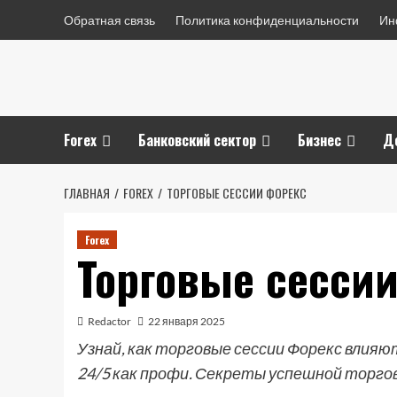
Перейти
Обратная связь
Политика конфиденциальности
Ин
к
содержимому
Forex
Банковский сектор
Бизнес
Д
ГЛАВНАЯ
FOREX
ТОРГОВЫЕ СЕССИИ ФОРЕКС
Forex
Торговые сесси
Redactor
22 января 2025
Узнай, как торговые сессии Форекс влияю
24/5 как профи. Секреты успешной торгов