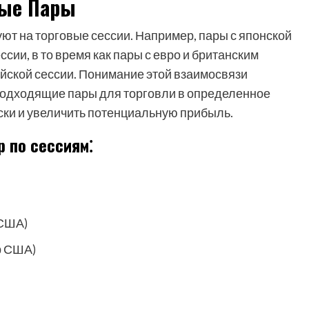
ные Пары
т на торговые сессии. Например, пары с японской
сии, в то время как пары с евро и британским
йской сессии. Понимание этой взаимосвязи
подходящие пары для торговли в определенное
иски и увеличить потенциальную прибыль.
 по сессиям⁚
 США)
р США)