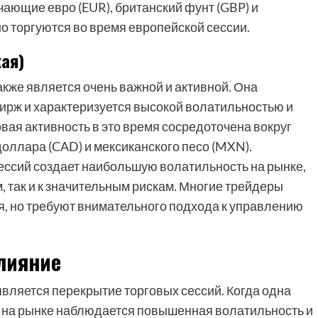
ающие евро (EUR), британский фунт (GBP) и
о торгуются во время европейской сессии.
ая)
акже является очень важной и активной. Она
ирж и характеризуется высокой волатильностью и
ая активность в это время сосредоточена вокруг
доллара (CAD) и мексиканского песо (MXN).
ессий создает наибольшую волатильность на рынке,
, так и к значительным рискам. Многие трейдеры
я, но требуют внимательного подхода к управлению
лияние
вляется перекрытие торговых сессий. Когда одна
я, на рынке наблюдается повышенная волатильность и