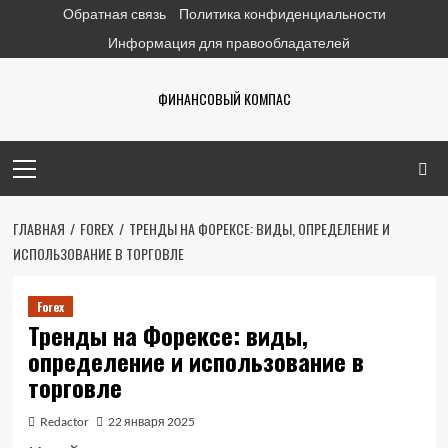
Перейти
Обратная связь
Политика конфиденциальности
к
Информация для правообладателей
содержимому
ФИНАНСОВЫЙ КОМПАС
Основное
меню
ГЛАВНАЯ
FOREX
ТРЕНДЫ НА ФОРЕКСЕ: ВИДЫ, ОПРЕДЕЛЕНИЕ И
ИСПОЛЬЗОВАНИЕ В ТОРГОВЛЕ
Forex
Тренды на Форексе: виды,
определение и использование в
торговле
Redactor
22 января 2025