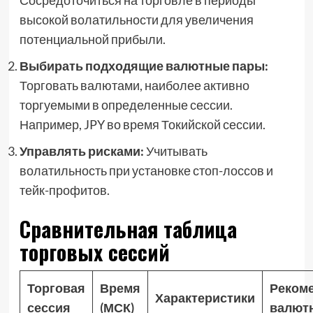
Сосредоточиться на торговле в периоды
высокой волатильности для увеличения
потенциальной прибыли.
Выбирать подходящие валютные пары:
Торговать валютами, наиболее активно
торгуемыми в определенные сессии.
Например, JPY во время Токийской сессии.
Управлять рисками:
Учитывать
волатильность при установке стоп-лоссов и
тейк-профитов.
Сравнительная таблица
торговых сессий
Торговая
Время
Реком
Характеристики
сессия
(МСК)
валют