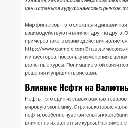
Узнайте, как котировки нефти влияют на
цен и станьте гуру финансовых рынков. Фо
Мир финансов – это сложная и динамичная 
взаимодействуют и влияют друг на друга. 
примеров такого взаимодействия является
https://www.example.com Эта взаимосвязь
и инвесторов, поскольку изменения в цена
валютные курсы. Понимание этой связи по
решения и управлять рисками.
Влияние Нефти на Валютн
Нефть – это один из самых важных товаров 
мировую экономику. Страны, которые явл
нефти, особенно чувствительны к колебания
влияют на их валютные курсы. Например, с