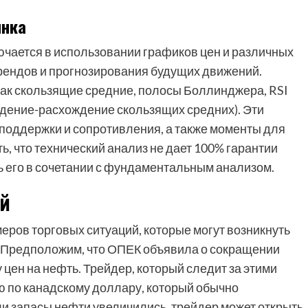
ынка
ючается в использовании графиков цен и различных
рендов и прогнозирования будущих движений.
как скользящие средние, полосы Боллинджера, RSI
ждение-расхождение скользящих средних). Эти
поддержки и сопротивления, а также моменты для
ь, что технический анализ не дает 100% гарантии
ь его в сочетании с фундаментальным анализом.
й
еров торговых ситуаций, которые могут возникнуть
и. Предположим, что ОПЕК объявила о сокращении
 цен на нефть. Трейдер, который следит за этими
ю по канадскому доллару, который обычно
сли запасы нефти увеличились, трейдер может открыть