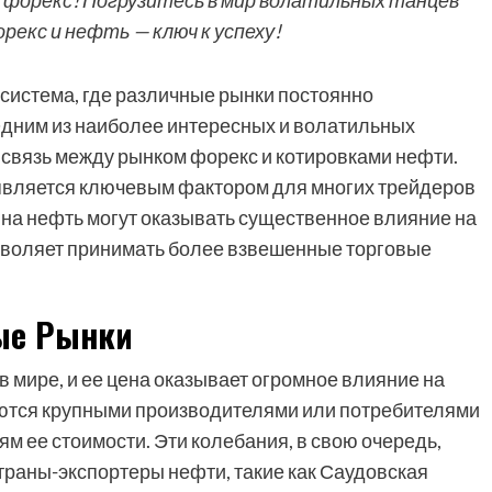
 форекс! Погрузитесь в мир волатильных танцев
рекс и нефть — ключ к успеху!
система, где различные рынки постоянно
Одним из наиболее интересных и волатильных
 связь между рынком форекс и котировками нефти.
 является ключевым фактором для многих трейдеров
х на нефть могут оказывать существенное влияние на
зволяет принимать более взвешенные торговые
ые Рынки
в мире, и ее цена оказывает огромное влияние на
яются крупными производителями или потребителями
м ее стоимости. Эти колебания, в свою очередь,
траны-экспортеры нефти, такие как Саудовская