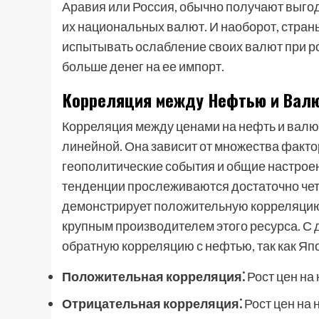
Аравия или Россия, обычно получают выгоду
их национальных валют. И наоборот, стран
испытывать ослабление своих валют при ро
больше денег на ее импорт.
Корреляция между Нефтью и Вал
Корреляция между ценами на нефть и валю
линейной. Она зависит от множества факто
геополитические события и общие настроен
тенденции прослеживаются достаточно четк
демонстрирует положительную корреляцию 
крупным производителем этого ресурса. С д
обратную корреляцию с нефтью, так как Яп
Положительная корреляция⁚
Рост цен на
Отрицательная корреляция⁚
Рост цен на 