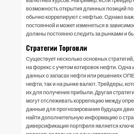
валютных курсов. Например, если трейдер 
возможность открытия длинных позиций по
обычно коррелируют с нефтью. Однако важн
постоянной и может изменяться в зависимо
должны постоянно следить за рынками и бы
Стратегии Торговли
Существует несколько основных стратегий,
на форекс с учетом котировок нефти. Одна и
данных о запасах нефти или решениях ОПЕ
нефти, так и на рынке валют. Трейдеры, ко
их для получения прибыли. Другая стратеги
могут отслеживать корреляцию между опр
данные для прогнозирования будущих движ
найти дополнительную информацию о страте
диверсификация портфеля является ключев