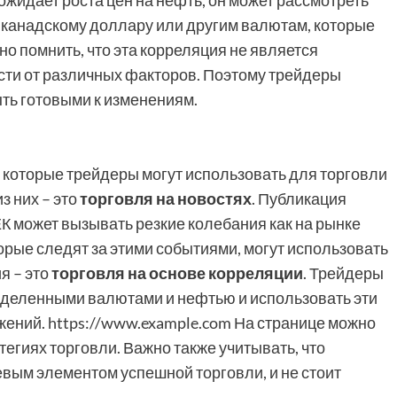
ожидает роста цен на нефть, он может рассмотреть
 канадскому доллару или другим валютам, которые
о помнить, что эта корреляция не является
сти от различных факторов. Поэтому трейдеры
ть готовыми к изменениям.
 которые трейдеры могут использовать для торговли
з них – это
торговля на новостях
. Публикация
К может вызывать резкие колебания как на рынке
торые следят за этими событиями, могут использовать
я – это
торговля на основе корреляции
. Трейдеры
еделенными валютами и нефтью и использовать эти
ений. https://www.example.com На странице можно
гиях торговли. Важно также учитывать, что
ым элементом успешной торговли, и не стоит