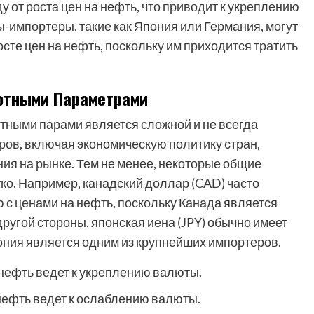
 от роста цен на нефть, что приводит к укреплению
ы-импортеры, такие как Япония или Германия, могут
сте цен на нефть, поскольку им приходится тратить
ютными Параметрами
тными парами является сложной и не всегда
ров, включая экономическую политику стран,
ия на рынке. Тем не менее, некоторые общие
о. Например, канадский доллар (CAD) часто
с ценами на нефть, поскольку Канада является
ругой стороны, японская иена (JPY) обычно имеет
ония является одним из крупнейших импортеров.
 нефть ведет к укреплению валюты.
нефть ведет к ослаблению валюты.