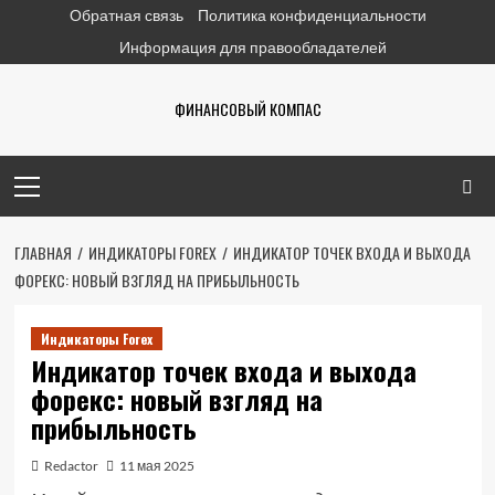
Перейти
Обратная связь
Политика конфиденциальности
к
Информация для правообладателей
содержимому
ФИНАНСОВЫЙ КОМПАС
Основное
меню
ГЛАВНАЯ
ИНДИКАТОРЫ FOREX
ИНДИКАТОР ТОЧЕК ВХОДА И ВЫХОДА
ФОРЕКС: НОВЫЙ ВЗГЛЯД НА ПРИБЫЛЬНОСТЬ
Индикаторы Forex
Индикатор точек входа и выхода
форекс: новый взгляд на
прибыльность
Redactor
11 мая 2025