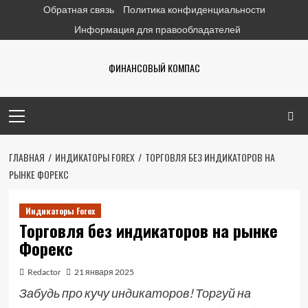
Перейти
Обратная связь
Политика конфиденциальности
к
Информация для правообладателей
содержимому
ФИНАНСОВЫЙ КОМПАС
Основное
меню
ГЛАВНАЯ
ИНДИКАТОРЫ FOREX
ТОРГОВЛЯ БЕЗ ИНДИКАТОРОВ НА
РЫНКЕ ФОРЕКС
Индикаторы Forex
Торговля без индикаторов на рынке
Форекс
Redactor
21 января 2025
Забудь про кучу индикаторов! Торгуй на