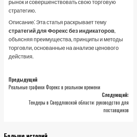
рынок и совершенствовать свою торговую
стратегию.
Описание⁚ Эта статья раскрывает тему
стратегий для Форекс без индикаторов
,
объясняя преимущества, принципы и методы
торговли, основанные на анализе ценового
действия.
Навигация
Предыдущий
Реальные графики Форекс в реальном времени
записи
Следующий:
Тендеры в Свердловской области: руководство для
поставщиков
Больше историй