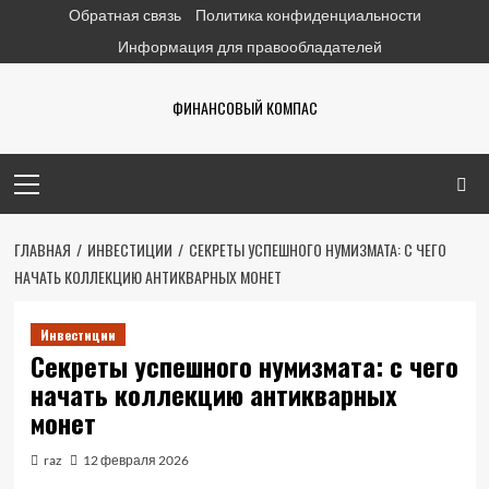
Перейти
Обратная связь
Политика конфиденциальности
к
Информация для правообладателей
содержимому
ФИНАНСОВЫЙ КОМПАС
Основное
меню
ГЛАВНАЯ
ИНВЕСТИЦИИ
СЕКРЕТЫ УСПЕШНОГО НУМИЗМАТА: С ЧЕГО
НАЧАТЬ КОЛЛЕКЦИЮ АНТИКВАРНЫХ МОНЕТ
Инвестиции
Секреты успешного нумизмата: с чего
начать коллекцию антикварных
монет
raz
12 февраля 2026