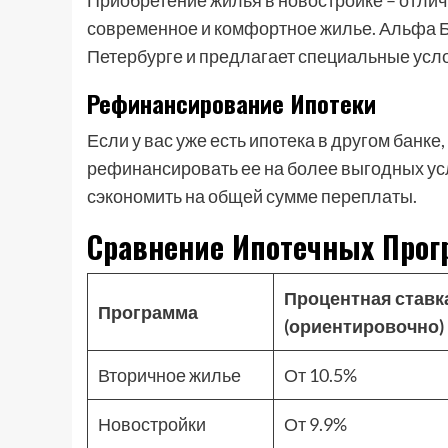
Приобретение жилья в новостройке – отличн
современное и комфортное жилье. Альфа Б
Петербурге и предлагает специальные усло
Рефинансирование Ипотеки
Если у вас уже есть ипотека в другом банк
рефинансировать ее на более выгодных ус
сэкономить на общей сумме переплаты.
Сравнение Ипотечных Прог
Процентная ставк
Программа
(ориентировочно)
Вторичное жилье
От 10.5%
Новостройки
От 9.9%