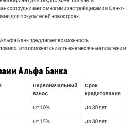
ый вариант для тех, кто хочет получить
анк сотрудничает с многими застройщиками в Санкт-
вия для покупателей новостроек.
е, Альфа Банк предлагает возможность
ловиях. Это поможет снизить ежемесячные платежи и
рамм Альфа Банка
а
Первоначальный
Срок
взнос
кредитования
От 10%
До 30 лет
От 15%
До 30 лет