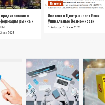
Ипотека
 кредитование в
Ипотека в Центр-инвест Банк:
сформация рынка и
Уникальные Возможности
ивы
12 мая 2025
Redactor
12 мая 2025