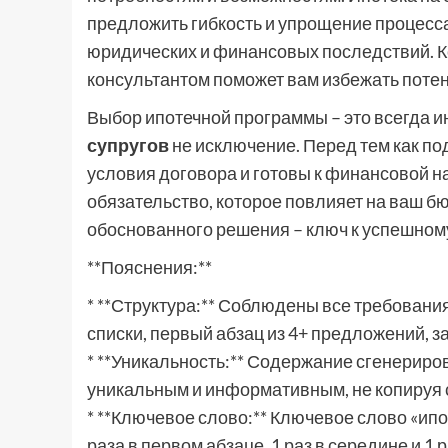
предложить гибкость и упрощение процесс
юридических и финансовых последствий. 
консультантом поможет вам избежать поте
Выбор ипотечной программы – это всегда 
супругов
не исключение. Перед тем как под
условия договора и готовы к финансовой на
обязательство, которое повлияет на ваш б
обоснованного решения – ключ к успешном
**Пояснения:**
* **Структура:** Соблюдены все требования
списки, первый абзац из 4+ предложений, з
* **Уникальность:** Содержание сгенериро
уникальным и информативным, не копируя
* **Ключевое слово:** Ключевое слово «ипот
раза в первом абзаце, 1 раз в середине и 1