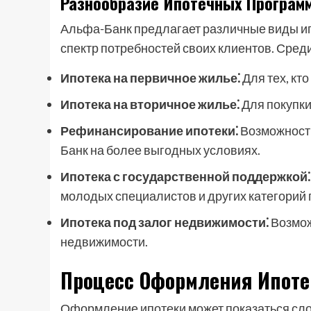
Разнообразие Ипотечных Програм
Альфа-Банк предлагает различные виды ип
спектр потребностей своих клиентов. Сре
Ипотека на первичное жилье⁚
Для тех, кт
Ипотека на вторичное жилье⁚
Для покупки
Рефинансирование ипотеки⁚
Возможность
Банк на более выгодных условиях.
Ипотека с государственной поддержкой⁚
молодых специалистов и других категорий 
Ипотека под залог недвижимости⁚
Возмож
недвижимости.
Процесс Оформления Ипоте
Оформление ипотеки может показаться сло