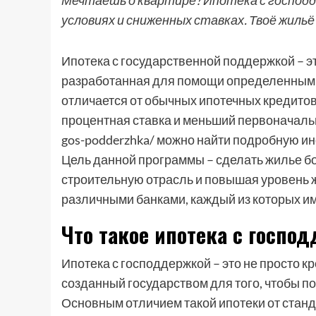
Мечтаешь о квартире? Ипотека с господд
условиях и сниженных ставках. Твоё жильё
Ипотека с государственной поддержкой – 
разработанная для помощи определенным 
отличается от обычных ипотечных кредито
процентная ставка и меньший первоначальны
gos-podderzhka/ можно найти подробную и
Цель данной программы – сделать жилье б
строительную отрасль и повышая уровень 
различными банками, каждый из которых им
Что такое ипотека с госпо
Ипотека с господдержкой – это не просто к
созданный государством для того, чтобы 
Основным отличием такой ипотеки от станд