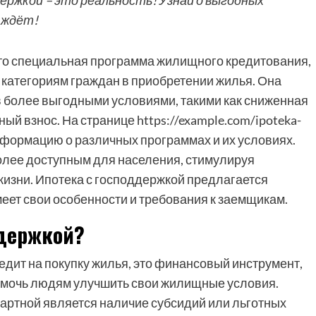
ержкой – это реальность! Узнай о выгодных
 ждёт!
это специальная программа жилищного кредитования,
категориям граждан в приобретении жилья. Она
в более выгодными условиями, такими как сниженная
й взнос. На странице https://example.com/ipoteka-
нформацию о различных программах и их условиях.
олее доступным для населения, стимулируя
жизни. Ипотека с господдержкой предлагается
еет свои особенности и требования к заемщикам.
ддержкой?
редит на покупку жилья, это финансовый инструмент,
помочь людям улучшить свои жилищные условия.
артной является наличие субсидий или льготных