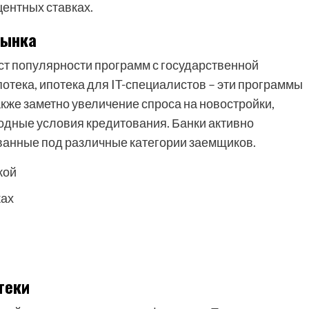
центных ставках.
рынка
ст популярности программ с государственной
отека, ипотека для IT-специалистов – эти программы
кже заметно увеличение спроса на новостройки,
одные условия кредитования. Банки активно
ванные под различные категории заемщиков.
кой
ках
теки