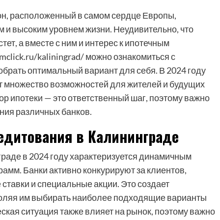
он, расположенный в самом сердце Европы,
 и высоким уровнем жизни. Неудивительно, что
тет, а вместе с ним и интерес к ипотечным
mclick.ru/kaliningrad/ можно ознакомиться с
брать оптимальный вариант для себя. В 2024 году
т множество возможностей для жителей и будущих
ор ипотеки — это ответственный шаг, поэтому важно
ния различных банков.
редитования в Калининграде
граде в 2024 году характеризуется динамичным
амм. Банки активно конкурируют за клиентов,
ставки и специальные акции. Это создает
воляя им выбирать наиболее подходящие варианты
кая ситуация также влияет на рынок, поэтому важно