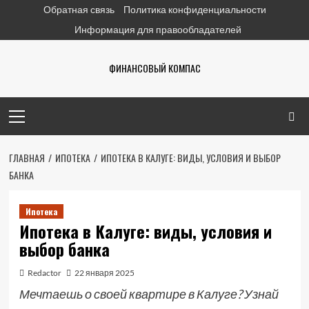
Перейти
Обратная связь
Политика конфиденциальности
к
Информация для правообладателей
содержимому
ФИНАНСОВЫЙ КОМПАС
Основное
меню
ГЛАВНАЯ
ИПОТЕКА
ИПОТЕКА В КАЛУГЕ: ВИДЫ, УСЛОВИЯ И ВЫБОР
БАНКА
Ипотека
Ипотека в Калуге: виды, условия и
выбор банка
Redactor
22 января 2025
Мечтаешь о своей квартире в Калуге? Узнай