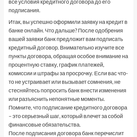
все условия кредитного договора до его
подписания.
Итак, вы успешно оформили заявку на кредит в
банке онлайн. Что дальше? После одобрения
вашей заявки банк предложит вам подписать
кредитный договор. Внимательно изучите все
пункты договора, обращая особое внимание на
процентную ставку, график платежей,
комиссии и штрафы за просрочку. Если вас что-
то не устраивает или вызывает сомнения, не
стесняйтесь попросить банк внести изменения
или разъяснить непонятные моменты.
Помните, что подписание кредитного договора
– это серьезный шаг, который влечет за собой
финансовые обязательства.
После подписания договора банк перечислит