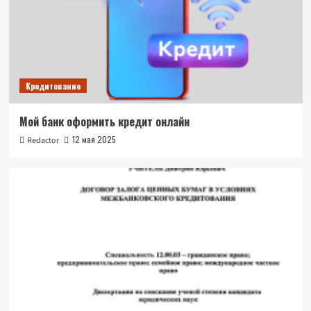
Кредитование
Мой банк оформить кредит онлайн
12 мая 2025
Redactor