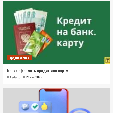
Кредитование
Банки оформить кредит или карту
12 мая 2025
Redactor