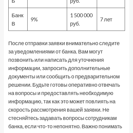
Б
руб.
Банк
1 500 000
9%
7 лет
В
руб.
После отправки заявки внимательно следите
за уведомлениями от банка. Вам могут
позвонить или написать для уточнения
информации, запросить дополнительные
документы или сообщить о предварительном
решении. Будьте готовы оперативно отвечать
на вопросы и предоставлять необходимую
информацию, так как это может повлиять на
скорость рассмотрения вашей заявки. Не
стесняйтесь задавать вопросы сотрудникам
банка, если что-то непонятно. Важно понимать