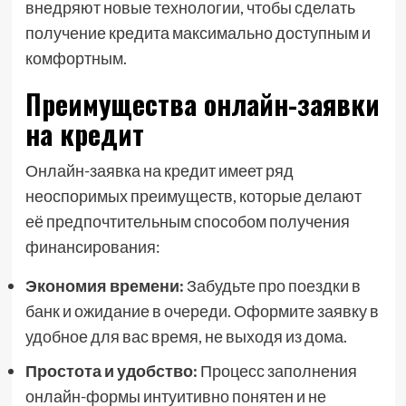
внедряют новые технологии, чтобы сделать
получение кредита максимально доступным и
комфортным.
Преимущества онлайн-заявки
на кредит
Онлайн-заявка на кредит имеет ряд
неоспоримых преимуществ, которые делают
её предпочтительным способом получения
финансирования:
Экономия времени:
Забудьте про поездки в
банк и ожидание в очереди. Оформите заявку в
удобное для вас время, не выходя из дома.
Простота и удобство:
Процесс заполнения
онлайн-формы интуитивно понятен и не