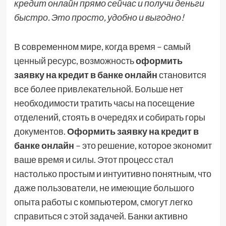
кредит онлайн прямо сейчас и получи деньги
быстро. Это просто, удобно и выгодно!
В современном мире, когда время – самый
ценный ресурс, возможность
оформить
заявку на кредит в банке онлайн
становится
все более привлекательной. Больше нет
необходимости тратить часы на посещение
отделений, стоять в очередях и собирать горы
документов.
Оформить заявку на кредит в
банке онлайн
– это решение, которое экономит
ваше время и силы. Этот процесс стал
настолько простым и интуитивно понятным, что
даже пользователи, не имеющие большого
опыта работы с компьютером, смогут легко
справиться с этой задачей. Банки активно