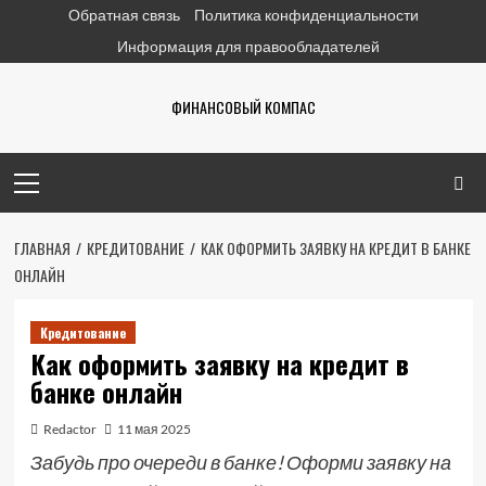
Перейти
Обратная связь
Политика конфиденциальности
к
Информация для правообладателей
содержимому
ФИНАНСОВЫЙ КОМПАС
Основное
меню
ГЛАВНАЯ
КРЕДИТОВАНИЕ
КАК ОФОРМИТЬ ЗАЯВКУ НА КРЕДИТ В БАНКЕ
ОНЛАЙН
Кредитование
Как оформить заявку на кредит в
банке онлайн
Redactor
11 мая 2025
Забудь про очереди в банке! Оформи заявку на