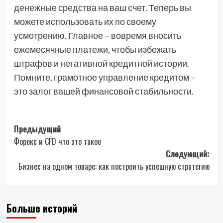
денежные средства на ваш счет. Теперь вы
можете использовать их по своему
усмотрению. Главное – вовремя вносить
ежемесячные платежи, чтобы избежать
штрафов и негативной кредитной истории.
Помните, грамотное управление кредитом –
это залог вашей финансовой стабильности.
Навигация
Предыдущий
Форекс и CFD что это такое
записи
Следующий:
Бизнес на одном товаре: как построить успешную стратегию
Больше историй