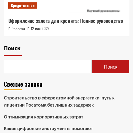
Кредитование
Оформление залога для кредита: Полное руководство
12 мая 2025
Redactor
Поиск
Поиск
Свежие записи
Строительство в сфере атомной энергетики: путь к
лицензии Росатома без лишних задержек
Оптимизация корпоративных затрат
Какие цифровые инструменты помогают