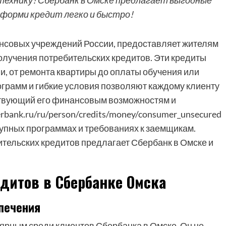
 технику? Сбербанк в Омске предлагает выгодные
форми кредит легко и быстро!
нсовых учреждений России, предоставляет жителям
олучения потребительских кредитов. Эти кредиты
и, от ремонта квартиры до оплаты обучения или
ограмм и гибкие условия позволяют каждому клиенту
ствующий его финансовым возможностям и
rbank.ru/ru/person/credits/money/consumer_unsecured
пных программах и требованиях к заемщикам.
тельских кредитов предлагает Сбербанк в Омске и
дитов в Сбербанке Омска
печения
ярным среди клиентов Сбербанка в Омске. Он не