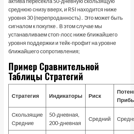
актива пересекла 50-дневную скользящую
среднюю снизу вверх, и RSI находится ниже
уровня 30 (перепроданность)․ Это может быть
сигналом к покупке․ В этом случае мы
устанавливаем стоп-лосс ниже ближайшего
уровня поддержки и тейк-профит на уровне
ближайшего сопротивления;
Пример Сравнительной
Таблицы Стратегий
Потен
Стратегия
Индикаторы
Риск
Приб
Скользящие
50-дневная,
Средний
Средн
Средние
200-дневная