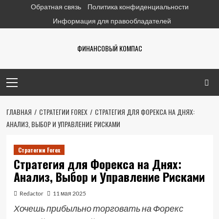
Перейти
Обратная связь
Политика конфиденциальности
к
Информация для правообладателей
содержимому
ФИНАНСОВЫЙ КОМПАС
Основное
меню
ГЛАВНАЯ
СТРАТЕГИИ FOREX
СТРАТЕГИЯ ДЛЯ ФОРЕКСА НА ДНЯХ:
АНАЛИЗ, ВЫБОР И УПРАВЛЕНИЕ РИСКАМИ
Стратегии Forex
Стратегия для Форекса на Днях:
Анализ, Выбор и Управление Рисками
Redactor
11 мая 2025
Хочешь прибыльно торговать на Форекс