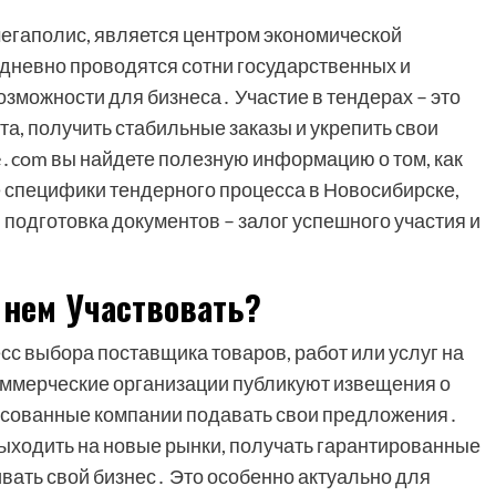
егаполис, является центром экономической
едневно проводятся сотни государственных и
озможности для бизнеса․ Участие в тендерах – это
, получить стабильные заказы и укрепить свои
e․com вы найдете полезную информацию о том, как
 специфики тендерного процесса в Новосибирске,
 подготовка документов – залог успешного участия и
 нем Участвовать?
есс выбора поставщика товаров, работ или услуг на
оммерческие организации публикуют извещения о
есованные компании подавать свои предложения․
выходить на новые рынки, получать гарантированные
ивать свой бизнес․ Это особенно актуально для