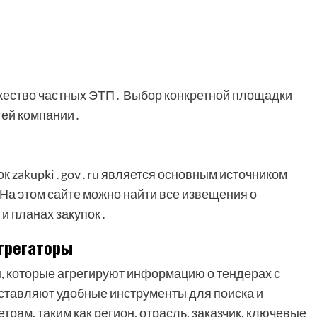
жество частных ЭТП․ Выбор конкретной площадки
тей компании․
к zakupki․gov․ru является основным источником
На этом сайте можно найти все извещения о
 и планах закупок․
грегаторы
 которые агрегируют информацию о тендерах с
ставляют удобные инструменты для поиска и
рам, таким как регион, отрасль, заказчик, ключевые