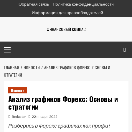
Перейти
Обратная связь
Политика конфиденциальности
к
Информация для правообладателей
содержимому
ФИНАНСОВЫЙ КОМПАС
Основное
меню
ГЛАВНАЯ
НОВОСТИ
АНАЛИЗ ГРАФИКОВ ФОРЕКС: ОСНОВЫ И
СТРАТЕГИИ
Новости
Анализ графиков Форекс: Основы и
стратегии
Redactor
22 января 2025
Разберись в Форекс графиках как профи!