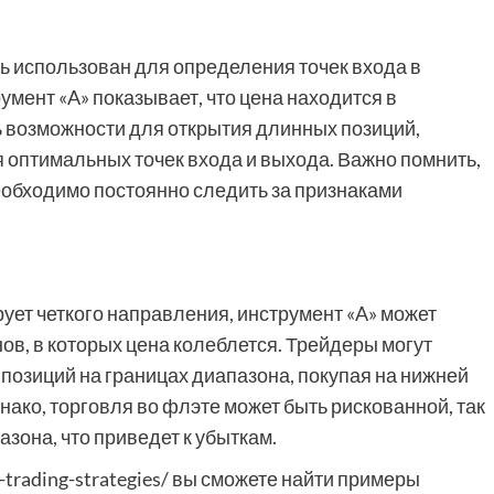
ть использован для определения точек входа в
мент «A» показывает, что цена находится в
ь возможности для открытия длинных позиций,
 оптимальных точек входа и выхода. Важно помнить,
необходимо постоянно следить за признаками
ует четкого направления, инструмент «A» может
в, в которых цена колеблется. Трейдеры могут
 позиций на границах диапазона, покупая на нижней
нако, торговля во флэте может быть рискованной, так
азона, что приведет к убыткам.
-trading-strategies/ вы сможете найти примеры