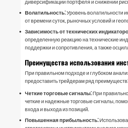
диверсификации портфеля и снижении рис
Волатильность⁚
Уровень волатильности и
от времени суток, рыночных условий и геоп
Зависимость от технических индикаторо
определенную реакцию на технические инди
поддержки и сопротивления, а также осцил
Преимущества использования инс
При правильном подходе и глубоком анали
предоставить трейдерам ряд преимуществ
Четкие торговые сигналы⁚
При правильной
четкие и надежные торговые сигналы, пом
входа и выхода из позиций.
Повышенная прибыльность⁚
Использован