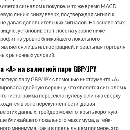
вляется сигналом к покупке. В то же время MACD
левую линию снизу вверх, подтверждая сигнал к
, не давая дополнительных сигналов. На основе этих
зицию, установив стоп-лосс на уровне ниже
профит на уровне ближайшего локального
р является лишь иллюстрацией, и реальная торговля
тных рыночных условий.
а «A» на валютной паре GBP/JPY
лютную пару GBP/JPY с помощью инструмента «A».
мировала двойную вершину, что является сигналом к
 что гистограмма пересекла нулевую линию сверху
аходится в зоне перекупленности, давая
ве этих данных, трейдер может открыть короткую
ыше ближайшего локального максимума, а тейк-
ного минимума. Как и в предыдущем примере, это