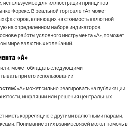
ие, используемое для иллюстрации принципов
ынке Форекс. В реальной торговле «A» может
ых факторов, влияющих на стоимость валютной
ную на определенном наборе индикаторов.
основе работы условного инструмента «A», поможет
ном мире валютных колебаний.
мента «A»
ачили, может обладать следующими
тывать при его использовании⁚
остям⁚
«A» может сильно реагировать на публикации
 занятости, инфляции или решения центральных
ет иметь корреляцию с другими валютными парами,
сами. Понимание этих взаимосвязей может помочь в