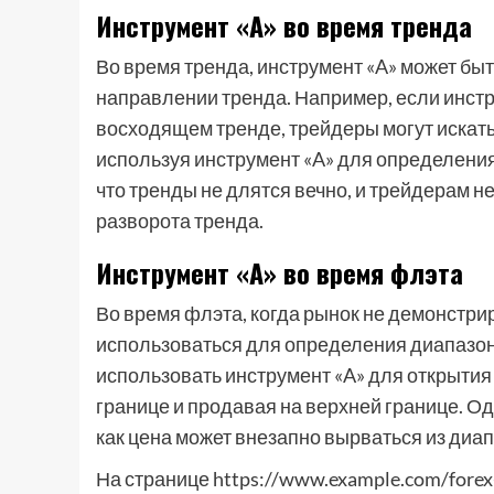
Инструмент «A» во время тренда
Во время тренда, инструмент «A» может бы
направлении тренда. Например, если инстру
восходящем тренде, трейдеры могут искат
используя инструмент «A» для определения
что тренды не длятся вечно, и трейдерам 
разворота тренда.
Инструмент «A» во время флэта
Во время флэта, когда рынок не демонстрир
использоваться для определения диапазоно
использовать инструмент «A» для открытия
границе и продавая на верхней границе. Од
как цена может внезапно вырваться из диап
На странице https://www.example.com/forex