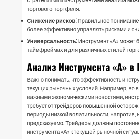
стратегиями и инструментами анализа мож
торгового портфеля.
Снижение рисков⁚
Правильное понимание 
более эффективно управлять рисками и сн
Универсальность⁚
Инструмент «A» может 
таймфреймах и для различных стилей торго
Анализ Инструмента «A» в
Важно понимать, что эффективность инстру
текущих рыночных условий. Например, во 
важными экономическими новостями, инстр
требует от трейдеров повышенной осторож
периоды низкой волатильности, напротив, 
предсказуемо. Трейдеры должны постоянно
инструмента «A» к текущей рыночной ситуа