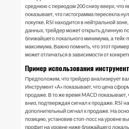
среднюю с периодом 200 снизу вверх, что я
показывает, что гистограмма пересекла ну
покупке. RSI находится в нейтральной зоне
данных, трейдер может открыть длинную по
ближайшего локального минимума, а тейк-
максимума. Важно помнить, что этот приме
может отличаться в зависимости от конкре
Пример использования инструмент
Предположим, что трейдер анализирует ва
Инструмент «A» показывает, что цена сфор
продаже. В то же время MACD показывает,
вниз, подтверждая сигнал к продаже. RSI н
дополнительный сигнал к продаже. На осно
позицию, установив стоп-лосс на уровне в
профит на уровне ниже ближайшего локаль