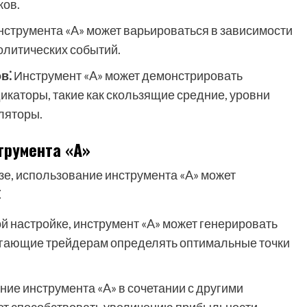
ков.
нструмента «A» может варьироваться в зависимости
олитических событий.
в⁚
Инструмент «A» может демонстрировать
каторы, такие как скользящие средние, уровни
ляторы.
трумента «A»
зе, использование инструмента «A» может
⁚
 настройке, инструмент «A» может генерировать
огающие трейдерам определять оптимальные точки
ие инструмента «A» в сочетании с другими