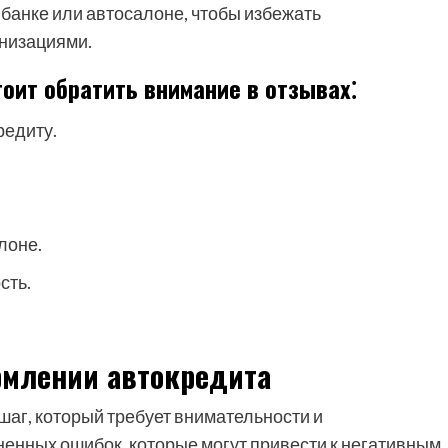
 банке или автосалоне, чтобы избежать
низациями.
оит обратить внимание в отзывах⁚
редиту.
лоне.
сть.
рмлении автокредита
аг, который требует внимательности и
енных ошибок, которые могут привести к негативным