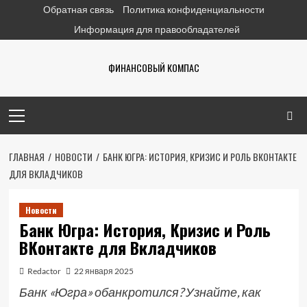
Перейти
Обратная связь
Политика конфиденциальности
к
Информация для правообладателей
содержимому
ФИНАНСОВЫЙ КОМПАС
Основное
меню
ГЛАВНАЯ
НОВОСТИ
БАНК ЮГРА: ИСТОРИЯ, КРИЗИС И РОЛЬ ВКОНТАКТЕ
ДЛЯ ВКЛАДЧИКОВ
Новости
Банк Югра: История, Кризис и Роль
ВКонтакте для Вкладчиков
Redactor
22 января 2025
Банк «Югра» обанкротился? Узнайте, как