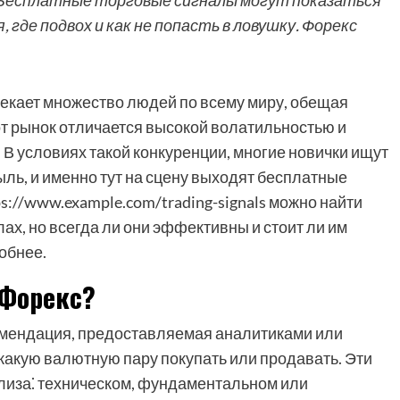
 Бесплатные торговые сигналы могут показаться
 где подвох и как не попасть в ловушку. Форекс
екает множество людей по всему миру, обещая
т рынок отличается высокой волатильностью и
. В условиях такой конкуренции, многие новички ищут
ль, и именно тут на сцену выходят бесплатные
s://www.example.com/trading-signals можно найти
х, но всегда ли они эффективны и стоит ли им
обнее.
 Форекс?
екомендация, предоставляемая аналитиками или
 какую валютную пару покупать или продавать. Эти
лиза⁚ техническом, фундаментальном или