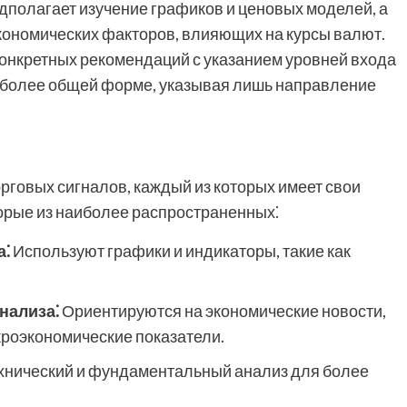
дполагает изучение графиков и ценовых моделей, а
ономических факторов, влияющих на курсы валют.
конкретных рекомендаций с указанием уровней входа
 в более общей форме, указывая лишь направление
говых сигналов, каждый из которых имеет свои
торые из наиболее распространенных⁚
а⁚
Используют графики и индикаторы, такие как
нализа⁚
Ориентируются на экономические новости,
кроэкономические показатели.
хнический и фундаментальный анализ для более