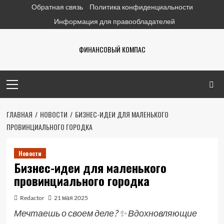
Перейти
Обратная связь
Политика конфиденциальности
к
Информация для правообладателей
содержимому
ФИНАНСОВЫЙ КОМПАС
Основное
меню
ГЛАВНАЯ
НОВОСТИ
БИЗНЕС-ИДЕИ ДЛЯ МАЛЕНЬКОГО
ПРОВИНЦИАЛЬНОГО ГОРОДКА
Новости
Бизнес-идеи для маленького
провинциального городка
Redactor
21 мая 2025
Мечтаешь о своем деле? ✨ Вдохновляющие