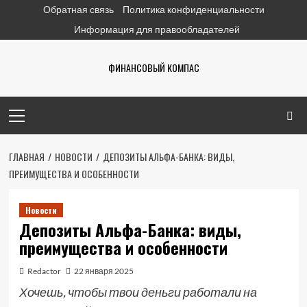
Перейти
Обратная связь
Политика конфиденциальности
к
Информация для правообладателей
содержимому
ФИНАНСОВЫЙ КОМПАС
Основное
меню
ГЛАВНАЯ
НОВОСТИ
ДЕПОЗИТЫ АЛЬФА-БАНКА: ВИДЫ,
ПРЕИМУЩЕСТВА И ОСОБЕННОСТИ
Новости
Депозиты Альфа-Банка: виды,
преимущества и особенности
Redactor
22 января 2025
Хочешь, чтобы твои деньги работали на