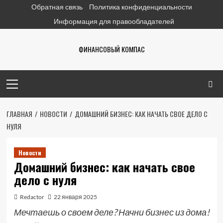
Перейти
Обратная связь
Политика конфиденциальности
к
Информация для правообладателей
содержимому
ФИНАНСОВЫЙ КОМПАС
Основное
меню
ГЛАВНАЯ
НОВОСТИ
ДОМАШНИЙ БИЗНЕС: КАК НАЧАТЬ СВОЕ ДЕЛО С
НУЛЯ
Новости
Домашний бизнес: как начать свое
дело с нуля
Redactor
22 января 2025
Мечтаешь о своем деле? Начни бизнес из дома!