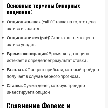
Основные термины бинарных
опционов⁚
Опцион «выше» (call)⁚
Ставка на то, что цена
актива вырастет․
Опцион «ниже» (put)⁚
Ставка на то, что цена
актива упадет․
Время экспирации⁚
Время, когда опцион
истекает и определяет результат ставки․
Выплата⁚
Процент прибыли, который трейдер
получает в случае верного прогноза․
Ставка⁚
Сумма денег, которую трейдер
инвестирует в опцион․
Сравнение Форекс и