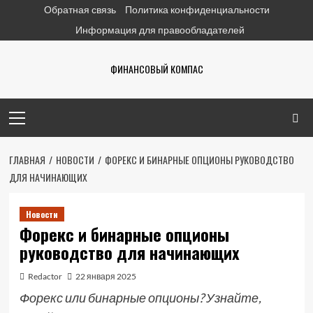
Перейти
Обратная связь
Политика конфиденциальности
к
Информация для правообладателей
содержимому
ФИНАНСОВЫЙ КОМПАС
Основное
меню
ГЛАВНАЯ
НОВОСТИ
ФОРЕКС И БИНАРНЫЕ ОПЦИОНЫ РУКОВОДСТВО
ДЛЯ НАЧИНАЮЩИХ
Новости
Форекс и бинарные опционы
руководство для начинающих
Redactor
22 января 2025
Форекс или бинарные опционы? Узнайте,