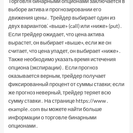
Торговля бинарными опционами заключается в
выборе актива и прогнозировании его
движения цены․ Трейдер выбирает один из
двух вариантов⁚ «выше» (call) или «ниже» (put)․
Если трейдер ожидает, что цена актива
вырастет, он выбирает «выше», если же он
считает, что цена упадет, он выбирает «ниже»․
Также необходимо указать время истечения
опциона (экспирации)․ Если прогноз
оказывается верным, трейдер получает
фиксированный процент от суммы ставки; если
же прогноз неверный, трейдер теряет всю
сумму ставки․ На странице https://www․
example․com вы можете найти больше
информации о торговле бинарными
опционами․