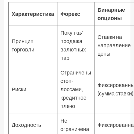
Бинарные
Характеристика
Форекс
опционы
Покупка/
Ставки на
Принцип
продажа
направление
торговли
валютных
цены
пар
Ограничены
стоп-
Фиксированн
Риски
лоссами,
(сумма ставки)
кредитное
плечо
Не
Доходность
Фиксированна
ограничена