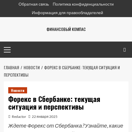
Перейти
Обратная связь
Политика конфиденциальности
к
Информация для правообладателей
содержимому
ФИНАНСОВЫЙ КОМПАС
Основное
меню
ГЛАВНАЯ
НОВОСТИ
ФОРЕКС В СБЕРБАНКЕ: ТЕКУЩАЯ СИТУАЦИЯ И
ПЕРСПЕКТИВЫ
Новости
Форекс в Сбербанке: текущая
ситуация и перспективы
Redactor
22 января 2025
Ждете Форекс от Сбербанка? Узнайте, какие