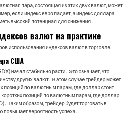
валютная пара‚ состоящая из этих двух валют‚ может
ер‚ если индекс евро падает‚ а индекс доллара
иметь высокий потенциал для снижения․
дексов валют на практике
ров использования индексов валют в торговле⁚
лара США
X) начал стабильно расти․ Это означает‚ что
нству других валют․ В этом случае трейдер может
х позиций по валютным парам‚ где доллар стоит
 коротких позиций по валютным парам‚ где доллар
)․ Таким образом‚ трейдер будет торговать в
то повышает вероятность успеха․