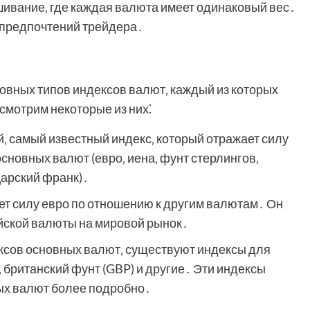
шивание‚ где каждая валюта имеет одинаковый вес․
 предпочтений трейдера․
овных типов индексов валют‚ каждый из которых
смотрим некоторые из них⁚
‚ самый известный индекс‚ который отражает силу
сновных валют (евро‚ иена‚ фунт стерлингов‚
царский франк)․
ет силу евро по отношению к другим валютам․ Он
йской валюты на мировой рынок․
сов основных валют‚ существуют индексы для
)‚ британский фунт (GBP) и другие․ Эти индексы
ых валют более подробно․