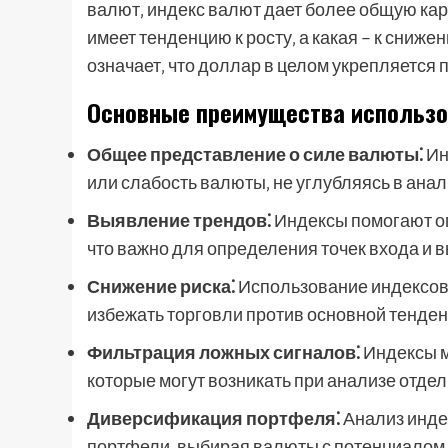
валют‚ индекс валют дает более общую кар
имеет тенденцию к росту‚ а какая – к сниж
означает‚ что доллар в целом укрепляется
Основные преимущества использо
Общее представление о силе валюты⁚
Ин
или слабость валюты‚ не углубляясь в ана
Выявление трендов⁚
Индексы помогают оп
что важно для определения точек входа и 
Снижение риска⁚
Использование индексов 
избежать торговли против основной тенде
Фильтрация ложных сигналов⁚
Индексы м
которые могут возникать при анализе отде
Диверсификация портфеля⁚
Анализ инде
портфели‚ выбирая валюты с потенциалом