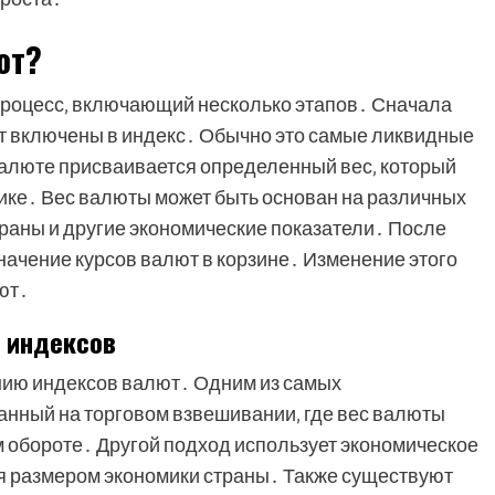
ют?
процесс‚ включающий несколько этапов․ Сначала
ут включены в индекс․ Обычно это самые ликвидные
алюте присваивается определенный вес‚ который
мике․ Вес валюты может быть основан на различных
траны и другие экономические показатели․ После
ачение курсов валют в корзине․ Изменение этого
ют․
 индексов
нию индексов валют․ Одним из самых
анный на торговом взвешивании‚ где вес валюты
 обороте․ Другой подход использует экономическое
я размером экономики страны․ Также существуют