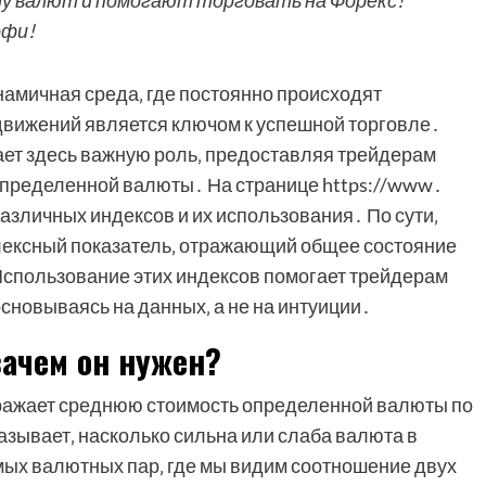
лу валют и помогают торговать на Форекс!
офи!
намичная среда‚ где постоянно происходят
движений является ключом к успешной торговле․
рает здесь важную роль‚ предоставляя трейдерам
определенной валюты․ На странице https://www․
зличных индексов и их использования․ По сути‚
мплексный показатель‚ отражающий общее состояние
спользование этих индексов помогает трейдерам
новываясь на данных‚ а не на интуиции․
зачем он нужен?
отражает среднюю стоимость определенной валюты по
азывает‚ насколько сильна или слаба валюта в
мых валютных пар‚ где мы видим соотношение двух