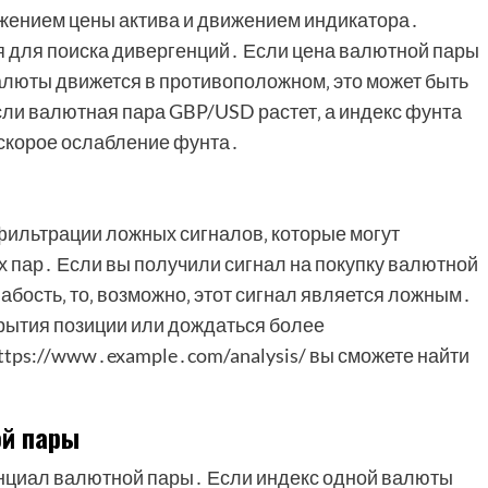
жением цены актива и движением индикатора․
я для поиска дивергенций․ Если цена валютной пары
алюты движется в противоположном‚ это может быть
сли валютная пара GBP/USD растет‚ а индекс фунта
 скорое ослабление фунта․
фильтрации ложных сигналов‚ которые могут
 пар․ Если вы получили сигнал на покупку валютной
абость‚ то‚ возможно‚ этот сигнал является ложным․
крытия позиции или дождаться более
tps://www․example․com/analysis/ вы сможете найти
ой пары
нциал валютной пары․ Если индекс одной валюты