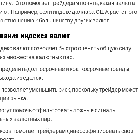
тину․ Это помогает трейдерам понять‚ какая валюта
ению․ Например‚ если индекс доллара США растет‚ это
 по отношению к большинству других валют․
вания индекса валют
декс валют позволяет быстро оценить общую силу
лиз множества валютных пар․
ределить долгосрочные и краткосрочные тренды‚
выхода из сделок․
позволяет уменьшить риск‚ поскольку трейдер может
нции рынка․
огут помочь отфильтровать ложные сигналы‚
льных валютных пар․
ксов помогает трейдерам диверсифицировать свои
 роста․