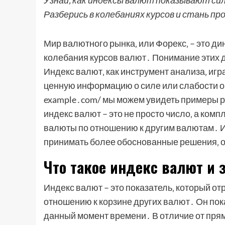
Узнай, как индексы валют показывают си
Разберись в колебаниях курсов и стань пр
Мир валютного рынка‚ или Форекс‚ – это ди
колебания курсов валют․ Понимание этих 
Индекс валют‚ как инструмент анализа‚ иг
ценную информацию о силе или слабости 
example․com/ мы можем увидеть примеры ра
индекс валют – это не просто число‚ а ко
валюты по отношению к другим валютам․ И
принимать более обоснованные решения‚ ос
Что такое индекс валют и 
Индекс валют – это показатель‚ который 
отношению к корзине других валют․ Он пок
данный момент времени․ В отличие от пря