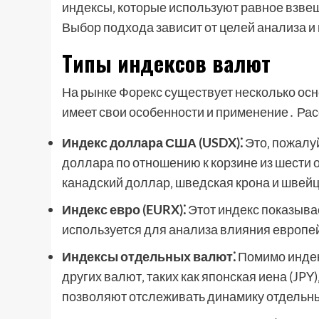
индексы‚ которые используют равное взве
Выбор подхода зависит от целей анализа и
Типы индексов валют
На рынке Форекс существует несколько осн
имеет свои особенности и применение․ Рас
Индекс доллара США (USDX)⁚
Это‚ пожалуй
доллара по отношению к корзине из шести о
канадский доллар‚ шведская крона и швей
Индекс евро (EURX)⁚
Этот индекс показыва
используется для анализа влияния европе
Индексы отдельных валют⁚
Помимо индек
других валют‚ таких как японская иена (JPY
позволяют отслеживать динамику отдельн