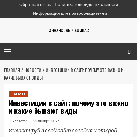
Перейти
Обратная связь
Политика конфиденциальности
к
Информация для правообладателей
содержимому
ФИНАНСОВЫЙ КОМПАС
Основное
меню
ГЛАВНАЯ
НОВОСТИ
ИНВЕСТИЦИИ В САЙТ: ПОЧЕМУ ЭТО ВАЖНО И
КАКИЕ БЫВАЮТ ВИДЫ
Новости
Инвестиции в сайт: почему это важно
и какие бывают виды
Redactor
22 января 2025
Инвестируй в свой сайт сегодня и открой