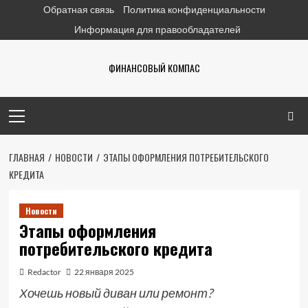
Перейти
Обратная связь
Политика конфиденциальности
к
Информация для правообладателей
содержимому
ФИНАНСОВЫЙ КОМПАС
Основное
меню
ГЛАВНАЯ
НОВОСТИ
ЭТАПЫ ОФОРМЛЕНИЯ ПОТРЕБИТЕЛЬСКОГО
КРЕДИТА
Новости
Этапы оформления
потребительского кредита
Redactor
22 января 2025
Хочешь новый диван или ремонт?