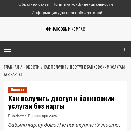
Перейти
Обратная связь
Политика конфиденциальности
к
Информация для правообладателей
содержимому
ФИНАНСОВЫЙ КОМПАС
Основное
меню
ГЛАВНАЯ
НОВОСТИ
КАК ПОЛУЧИТЬ ДОСТУП К БАНКОВСКИМ УСЛУГАМ
БЕЗ КАРТЫ
Новости
Как получить доступ к банковским
услугам без карты
Redactor
23 января 2025
Забыли карту дома? Не паникуйте! Узнайте,