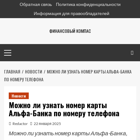
Перейти
Обратная связь
Политика конфиденциальности
к
Информация для правообладателей
содержимому
ФИНАНСОВЫЙ КОМПАС
Основное
меню
ГЛАВНАЯ
НОВОСТИ
МОЖНО ЛИ УЗНАТЬ НОМЕР КАРТЫ АЛЬФА-БАНКА
ПО НОМЕРУ ТЕЛЕФОНА
Новости
Можно ли узнать номер карты
Альфа-Банка по номеру телефона
Redactor
22 января 2025
Можно ли узнать номер карты Альфа-Банка,