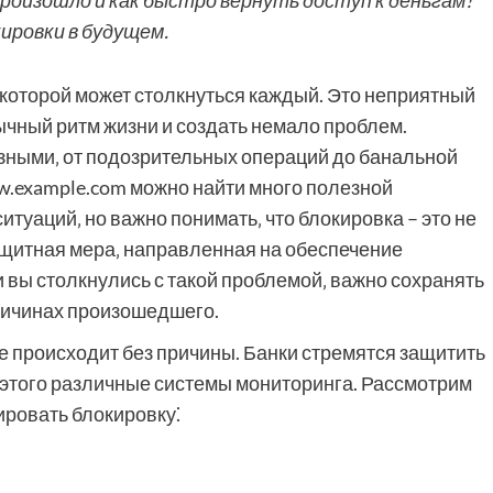
произошло и как быстро вернуть доступ к деньгам!
ировки в будущем.
с которой может столкнуться каждый. Это неприятный
чный ритм жизни и создать немало проблем.
зными‚ от подозрительных операций до банальной
w.example.com можно найти много полезной
итуаций‚ но важно понимать‚ что блокировка – это не
ащитная мера‚ направленная на обеспечение
 вы столкнулись с такой проблемой‚ важно сохранять
причинах произошедшего.
не происходит без причины. Банки стремятся защитить
 этого различные системы мониторинга. Рассмотрим
ировать блокировку⁚