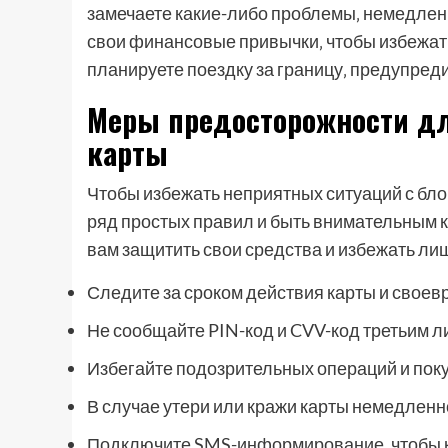
замечаете какие-либо проблемы‚ немедленн
свои финансовые привычки‚ чтобы избежат
планируете поездку за границу‚ предупреди
Меры предосторожности д
карты
Чтобы избежать неприятных ситуаций с бло
ряд простых правил и быть внимательным 
вам защитить свои средства и избежать ли
Следите за сроком действия карты и своев
Не сообщайте PIN-код и CVV-код третьим л
Избегайте подозрительных операций и поку
В случае утери или кражи карты немедленн
Подключите SMS-информирование‚ чтобы к