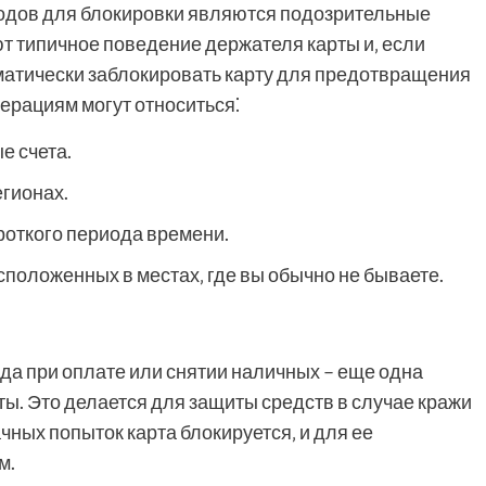
одов для блокировки являются подозрительные
т типичное поведение держателя карты и‚ если
оматически заблокировать карту для предотвращения
ерациям могут относиться⁚
е счета.
егионах.
роткого периода времени.
сположенных в местах‚ где вы обычно не бываете.
а при оплате или снятии наличных – еще одна
ы. Это делается для защиты средств в случае кражи
чных попыток карта блокируется‚ и для ее
м.