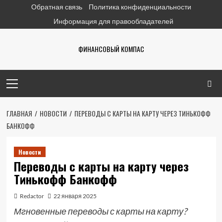
Перейти
Обратная связь
Политика конфиденциальности
к
Информация для правообладателей
содержимому
ФИНАНСОВЫЙ КОМПАС
Основное
меню
ГЛАВНАЯ
НОВОСТИ
ПЕРЕВОДЫ С КАРТЫ НА КАРТУ ЧЕРЕЗ ТИНЬКОФФ
БАНКОФФ
Новости
Переводы с карты на карту через
Тинькофф Банкофф
Redactor
22 января 2025
Мгновенные переводы с карты на карту?