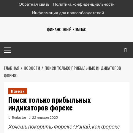
Перейти
Обратная связь
Политика конфиденциальности
к
Информация для правообладателей
содержимому
ФИНАНСОВЫЙ КОМПАС
Основное
меню
ГЛАВНАЯ
НОВОСТИ
ПОИСК ТОЛЬКО ПРИБЫЛЬНЫХ ИНДИКАТОРОВ
ФОРЕКС
Новости
Поиск только прибыльных
индикаторов форекс
Redactor
22 января 2025
Хочешь покорить Форекс? Узнай, как форекс