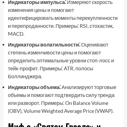
Индикаторы импульса⁚
Измеряют скорость
изменения цены и помогают
идентифицировать моменты перекупленности
и перепроданности. Примеры⁚ RSI, стохастик,
MACD.
Индикаторы волатильности⁚
Оценивают
степень изменчивости цены и помогают
определить оптимальные уровни стоп-лосс и
тейк-профит. Примеры⁚ ATR, полосы
Боллинджера.
Индикаторы объема⁚
Анализируют торговые
объемы и помогают подтвердить силу тренда
или разворот. Примеры⁚ On Balance Volume
(OBV), Volume Weighted Average Price (VWAP).
Миф о «Святом Граале» и