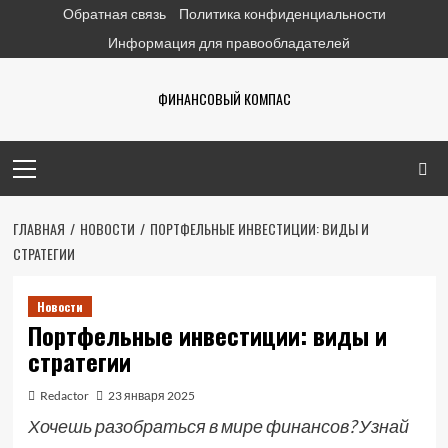
Перейти
Обратная связь
Политика конфиденциальности
к
Информация для правообладателей
содержимому
ФИНАНСОВЫЙ КОМПАС
Основное
меню
ГЛАВНАЯ
НОВОСТИ
ПОРТФЕЛЬНЫЕ ИНВЕСТИЦИИ: ВИДЫ И
СТРАТЕГИИ
Новости
Портфельные инвестиции: виды и
стратегии
Redactor
23 января 2025
Хочешь разобраться в мире финансов? Узнай