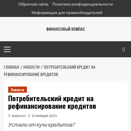
Перейти
Обратная связь
Политика конфиденциальности
к
Информация для правообладателей
содержимому
ФИНАНСОВЫЙ КОМПАС
Основное
меню
ГЛАВНАЯ
НОВОСТИ
ПОТРЕБИТЕЛЬСКИЙ КРЕДИТ НА
РЕФИНАНСИРОВАНИЕ КРЕДИТОВ
Новости
Потребительский кредит на
рефинансирование кредитов
Redactor
22 января 2025
Устали от кучи кредитов?