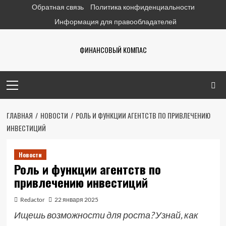
Перейти
Обратная связь
Политика конфиденциальности
к
Информация для правообладателей
содержимому
ФИНАНСОВЫЙ КОМПАС
Основное
меню
ГЛАВНАЯ
НОВОСТИ
РОЛЬ И ФУНКЦИИ АГЕНТСТВ ПО ПРИВЛЕЧЕНИЮ
ИНВЕСТИЦИЙ
Новости
Роль и функции агентств по
привлечению инвестиций
Redactor
22 января 2025
Ищешь возможности для роста? Узнай, как