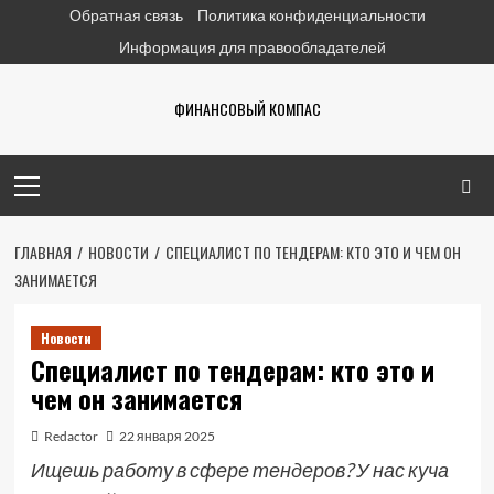
Перейти
Обратная связь
Политика конфиденциальности
к
Информация для правообладателей
содержимому
ФИНАНСОВЫЙ КОМПАС
Основное
меню
ГЛАВНАЯ
НОВОСТИ
СПЕЦИАЛИСТ ПО ТЕНДЕРАМ: КТО ЭТО И ЧЕМ ОН
ЗАНИМАЕТСЯ
Новости
Специалист по тендерам: кто это и
чем он занимается
Redactor
22 января 2025
Ищешь работу в сфере тендеров? У нас куча