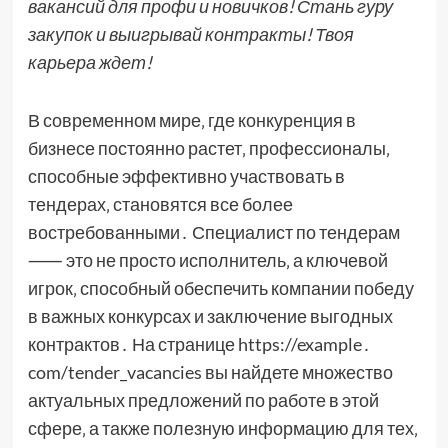
вакансий для профи и новичков! Стань гуру
закупок и выигрывай контракты! Твоя
карьера ждет!
В современном мире‚ где конкуренция в
бизнесе постоянно растет‚ профессионалы‚
способные эффективно участвовать в
тендерах‚ становятся все более
востребованными․ Специалист по тендерам
⸺ это не просто исполнитель‚ а ключевой
игрок‚ способный обеспечить компании победу
в важных конкурсах и заключение выгодных
контрактов․ На странице https://example․
com/tender_vacancies вы найдете множество
актуальных предложений по работе в этой
сфере‚ а также полезную информацию для тех‚