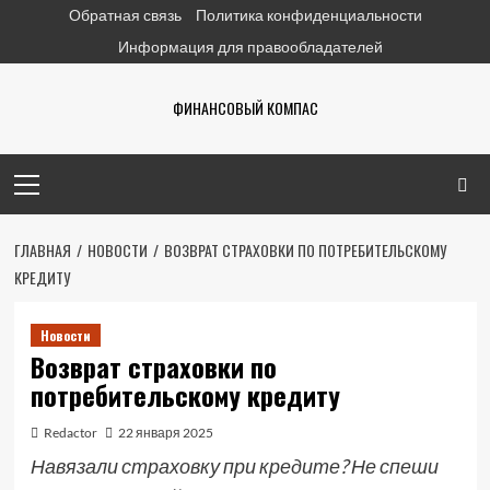
Перейти
Обратная связь
Политика конфиденциальности
к
Информация для правообладателей
содержимому
ФИНАНСОВЫЙ КОМПАС
Основное
меню
ГЛАВНАЯ
НОВОСТИ
ВОЗВРАТ СТРАХОВКИ ПО ПОТРЕБИТЕЛЬСКОМУ
КРЕДИТУ
Новости
Возврат страховки по
потребительскому кредиту
Redactor
22 января 2025
Навязали страховку при кредите? Не спеши