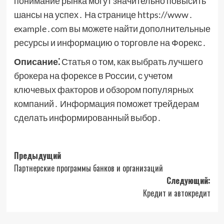
понимание рынка могут значительно повысить
шансы на успех․ На странице https://www․
example․com вы можете найти дополнительные
ресурсы и информацию о торговле на Форекс․
Описание⁚
Статья о том, как выбрать лучшего
брокера на форексе в России, с учетом
ключевых факторов и обзором популярных
компаний․ Информация поможет трейдерам
сделать информированный выбор․
Навигация
Предыдущий
Партнерские программы банков и организаций
записи
Следующий:
Кредит и автокредит