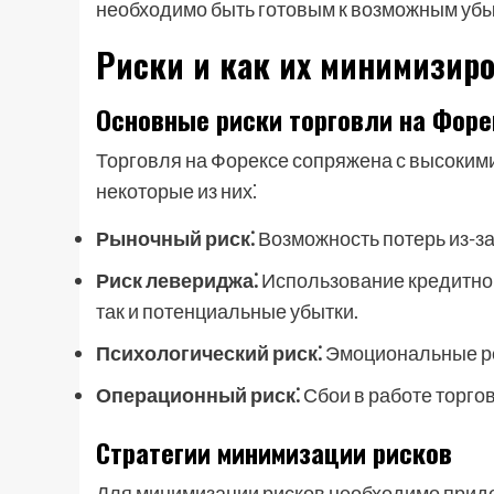
необходимо быть готовым к возможным убы
Риски и как их минимизир
Основные риски торговли на Форе
Торговля на Форексе сопряжена с высокими
некоторые из них⁚
Рыночный риск⁚
Возможность потерь из-з
Риск левериджа⁚
Использование кредитног
так и потенциальные убытки.
Психологический риск⁚
Эмоциональные ре
Операционный риск⁚
Сбои в работе торго
Стратегии минимизации рисков
Для минимизации рисков необходимо прид