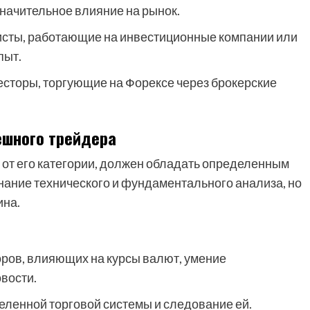
начительное влияние на рынок.
сты, работающие на инвестиционные компании или
пыт.
торы, торгующие на Форексе через брокерские
ешного трейдера
 от его категории, должен обладать определенным
знание технического и фундаментального анализа, но
ина.
ов, влияющих на курсы валют, умение
вости.
еленной торговой системы и следование ей.