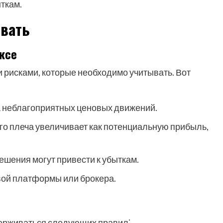
ткам.
овать
ксе
 рисками, которые необходимо учитывать. Вот
а неблагоприятных ценовых движений.
о плеча увеличивает как потенциальную прибыль,
шения могут привести к убыткам.
вой платформы или брокера.
ерживаться следующих правил⁚