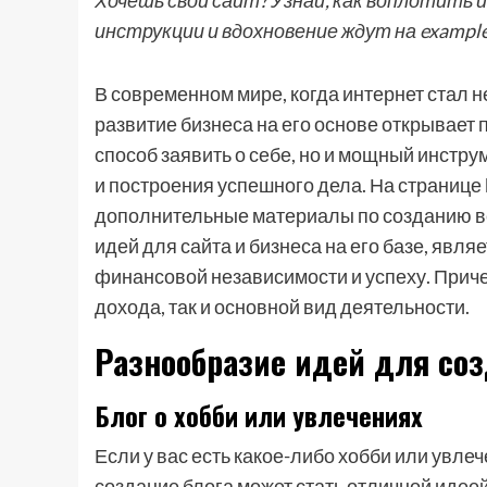
Хочешь свой сайт? Узнай, как воплотить 
инструкции и вдохновение ждут на exampl
В современном мире, когда интернет стал 
развитие бизнеса на его основе открывает
способ заявить о себе, но и мощный инстр
и построения успешного дела. На странице 
дополнительные материалы по созданию ве
идей для сайта и бизнеса на его базе, явля
финансовой независимости и успеху. Приче
дохода, так и основной вид деятельности.
Разнообразие идей для соз
Блог о хобби или увлечениях
Если у вас есть какое-либо хобби или увлеч
создание блога может стать отличной идеей