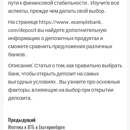
пути к финансовой стабильности․ Изучите все
аспекты, прежде чем делать свой выбор․
На странице https://www․examplebank․
com/deposit вы найдете дополнительную
информацию о депозитных продуктах и
сможете сравнить предложения различных
банков․
Описание⁚ Статья о том, как правильно выбрать
банк, чтобы открыть депозит на самых
выгодных условиях․ Вы узнаете про основные
факторы, влияющие на выбор при открытии
депозита․
Навигация
Предыдущий
Ипотека в ВТБ в Екатеринбурге