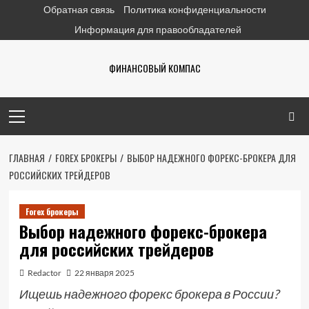
Перейти
Обратная связь
Политика конфиденциальности
к
Информация для правообладателей
содержимому
ФИНАНСОВЫЙ КОМПАС
Основное
меню
ГЛАВНАЯ
FOREX БРОКЕРЫ
ВЫБОР НАДЕЖНОГО ФОРЕКС-БРОКЕРА ДЛЯ
РОССИЙСКИХ ТРЕЙДЕРОВ
Forex брокеры
Выбор надежного форекс-брокера
для российских трейдеров
Redactor
22 января 2025
Ищешь надежного форекс брокера в России?