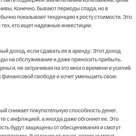
чивы. Конечно, бывают периоды спада, но в
бычно показывает тенденцию к росту стоимости. Это
тех, кто ищет надежные инвестиции.
й доход, если сдавать ее в аренду. Этот доход
оды на обслуживание и даже приносить прибыль.
ньги, не затрачивая на это много времени и усилий.
 к финансовой свободе и хочет уменьшить свою
ый снижает покупательную способность денег.
е с инфляцией, а иногда даже обгоняет ее. Это
ость будут защищены от обесценивания и смогут
рспективе. В отличие от денег, которые могут