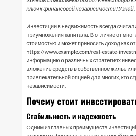
Хочешь стабильный доход? Инвестиции в 
ключ к финансовой независимости! Узнай, 
Инвестиции в недвижимость всегда считал
приумножения капитала. В отличие от мног
стоимостью и может приносить доход как от
https://www.example.com/real-estate-inves
информацию о различных стратегиях инвес
вложение средств в собственное жилье ил
привлекательной опцией для многих, кто с
независимости.
Почему стоит инвестирова
Стабильность и надежность
Одним из главных преимуществ инвестиций
отличие от фондового рынка, который мож